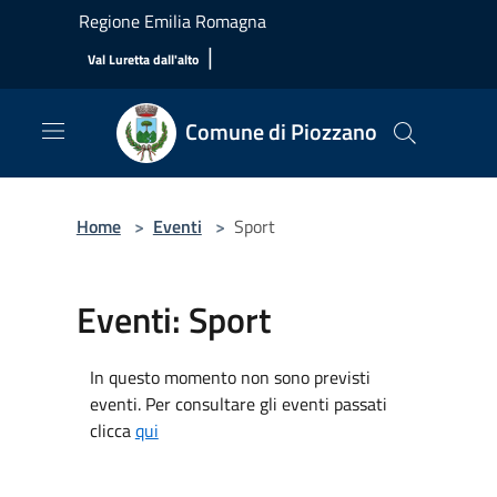
Salta al contenuto principale
Regione Emilia Romagna
|
Val Luretta dall'alto
Comune di Piozzano
Home
>
Eventi
>
Sport
Eventi: Sport
In questo momento non sono previsti
eventi. Per consultare gli eventi passati
clicca
qui