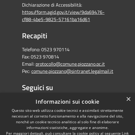
Dichiarazione di Accessibilità:
https://form.agid.gov.it/view/9da69476-
cf88-4be5-9825-57161ba16d61
Recapiti
Telefono:
0523 970114
Fax:
0523 970814
Email:
protocollo@comune.piozzano.pc.it
Pec:
comune.piozzano@sintranet.legalmail.it
Seguici su
×
Facebook
Informazioni sui cookie
Questo sito web utilizza cookie tecnici e assimilati strettamente
necessari al corretto funzionamento e alla navigazione del sito,
nonché un cookie tecnico analitico al solo fine di elaborare
informazioni statistiche, aggregate e anonime.
RSS
Copyright © 2026 •
Per maggiori dettagli, può consultare la cookie policy al seguente
Link