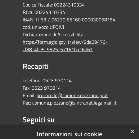
Codice Fiscale: 00224310334
P.Iva: 00224310334
IBAN: IT 53 Z 06230 65160 000030058154
cod. univoco UFQIVJ
Dichiarazione di Accessibilità:
https://form.agid.gov.it/view/9da69476-
cf88-4be5-9825-57161ba16d61
Recapiti
Telefono:
0523 970114
Fax:
0523 970814
Email:
protocollo@comune.piozzano.pc.it
Pec:
comune.piozzano@sintranet.legalmail.it
Seguici su
×
Facebook
Informazioni sui cookie