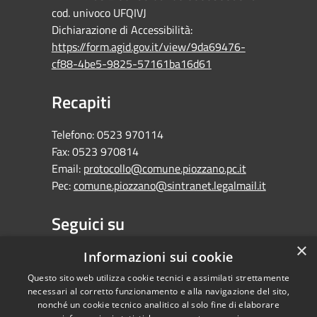
cod. univoco UFQIVJ
Dichiarazione di Accessibilità:
https://form.agid.gov.it/view/9da69476-
cf88-4be5-9825-57161ba16d61
Recapiti
Telefono:
0523 970114
Fax:
0523 970814
Email:
protocollo@comune.piozzano.pc.it
Pec:
comune.piozzano@sintranet.legalmail.it
Seguici su
×
Facebook
Informazioni sui cookie
Questo sito web utilizza cookie tecnici e assimilati strettamente
necessari al corretto funzionamento e alla navigazione del sito,
nonché un cookie tecnico analitico al solo fine di elaborare