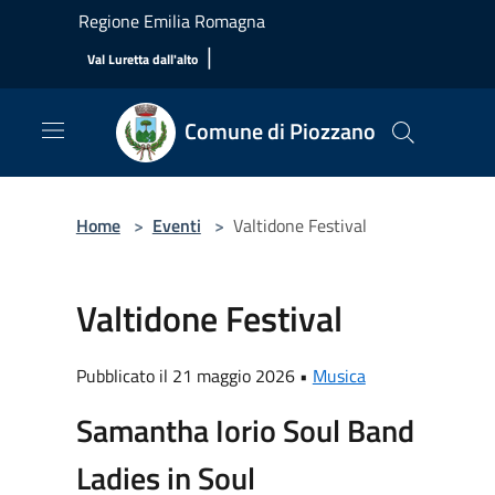
Salta al contenuto principale
Regione Emilia Romagna
|
Val Luretta dall'alto
Comune di Piozzano
Home
>
Eventi
>
Valtidone Festival
Valtidone Festival
Pubblicato il 21 maggio 2026 •
Musica
Samantha Iorio Soul Band
Ladies in Soul