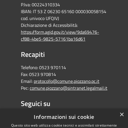
P.Iva: 00224310334
IBAN: IT 53 Z 06230 65160 000030058154
cod. univoco UFQIVJ
Dichiarazione di Accessibilità:
https://form.agid.gov.it/view/9da69476-
cf88-4be5-9825-57161ba16d61
Recapiti
Telefono:
0523 970114
Fax:
0523 970814
Email:
protocollo@comune.piozzano.pc.it
Pec:
comune.piozzano@sintranet.legalmail.it
Seguici su
×
Facebook
Informazioni sui cookie
Questo sito web utilizza cookie tecnici e assimilati strettamente