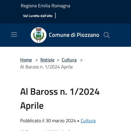
Salta al contenuto principale
Regione Emilia Romagna
|
Val Luretta dall'alto
Comune di Piozzano
Home
>
Notizie
>
Cultura
>
Al Baross n. 1/2024 Aprile
Al Baross n. 1/2024
Aprile
Pubblicato il 30 marzo 2024 •
Cultura