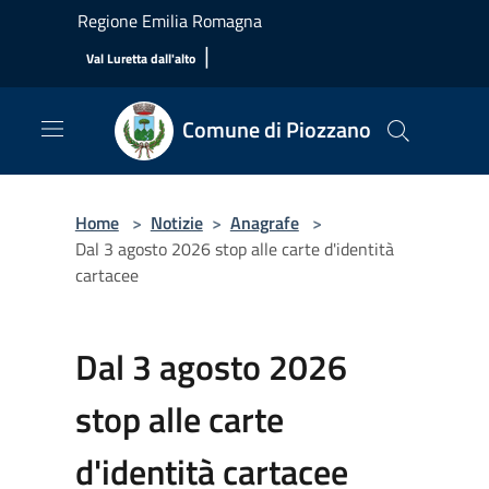
Salta al contenuto principale
Regione Emilia Romagna
|
Val Luretta dall'alto
Comune di Piozzano
Home
>
Notizie
>
Anagrafe
>
Dal 3 agosto 2026 stop alle carte d'identità
cartacee
Dal 3 agosto 2026
stop alle carte
d'identità cartacee