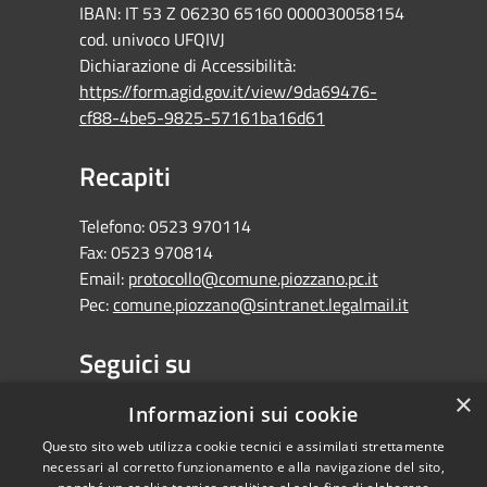
IBAN: IT 53 Z 06230 65160 000030058154
cod. univoco UFQIVJ
Dichiarazione di Accessibilità:
https://form.agid.gov.it/view/9da69476-
cf88-4be5-9825-57161ba16d61
Recapiti
Telefono:
0523 970114
Fax:
0523 970814
Email:
protocollo@comune.piozzano.pc.it
Pec:
comune.piozzano@sintranet.legalmail.it
Seguici su
×
Facebook
Informazioni sui cookie
Questo sito web utilizza cookie tecnici e assimilati strettamente
necessari al corretto funzionamento e alla navigazione del sito,