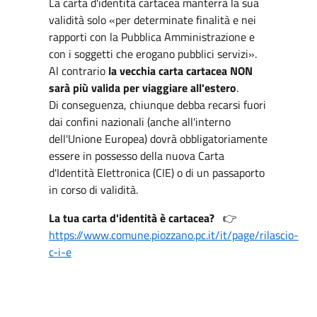
La carta d'identità cartacea manterrà la sua
validità solo «per determinate finalità e nei
rapporti con la Pubblica Amministrazione e
con i soggetti che erogano pubblici servizi».
Al contrario
la vecchia carta cartacea NON
sarà più valida per viaggiare all'estero
.
Di conseguenza, chiunque debba recarsi fuori
dai confini nazionali (anche all'interno
dell'Unione Europea) dovrà obbligatoriamente
essere in possesso della nuova Carta
d'Identità Elettronica (CIE) o di un passaporto
in corso di validità.
La tua carta d'identità è cartacea?
👉
https://www.comune.piozzano.pc.it/it/page/rilascio-
c-i-e