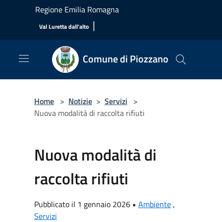
Salta al contenuto principale
Regione Emilia Romagna
|
Val Luretta dall'alto
Comune di Piozzano
Home
>
Notizie
>
Servizi
>
Nuova modalità di raccolta rifiuti
Nuova modalità di
raccolta rifiuti
Pubblicato il 1 gennaio 2026 •
Ambiente
,
Servizi