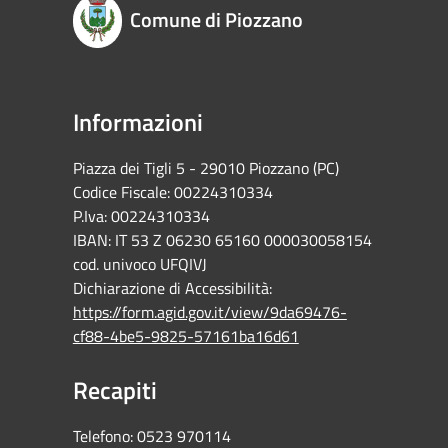
Comune di Piozzano
Informazioni
Piazza dei Tigli 5 - 29010 Piozzano (PC)
Codice Fiscale: 00224310334
P.Iva: 00224310334
IBAN: IT 53 Z 06230 65160 000030058154
cod. univoco UFQIVJ
Dichiarazione di Accessibilità:
https://form.agid.gov.it/view/9da69476-
cf88-4be5-9825-57161ba16d61
Recapiti
Telefono:
0523 970114