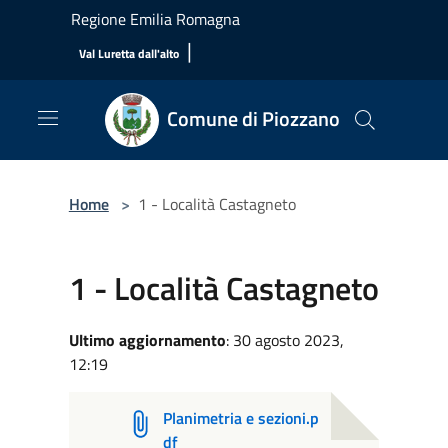
Salta al contenuto principale
Regione Emilia Romagna
|
Val Luretta dall'alto
Comune di Piozzano
Home
>
1 - Località Castagneto
1 - Località Castagneto
Ultimo aggiornamento
: 30 agosto 2023,
12:19
Planimetria e sezioni.p
df