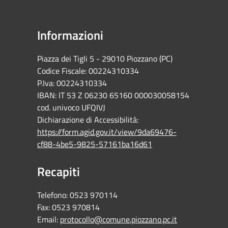
Informazioni
Piazza dei Tigli 5 - 29010 Piozzano (PC)
Codice Fiscale: 00224310334
P.Iva: 00224310334
IBAN: IT 53 Z 06230 65160 000030058154
cod. univoco UFQIVJ
Dichiarazione di Accessibilità:
https://form.agid.gov.it/view/9da69476-
cf88-4be5-9825-57161ba16d61
Recapiti
Telefono:
0523 970114
Fax:
0523 970814
Email:
protocollo@comune.piozzano.pc.it