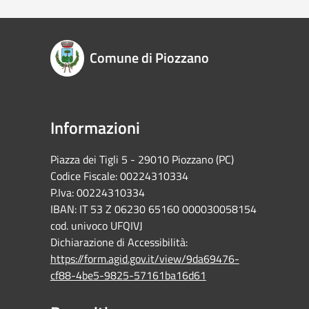
Comune di Piozzano
Informazioni
Piazza dei Tigli 5 - 29010 Piozzano (PC)
Codice Fiscale: 00224310334
P.Iva: 00224310334
IBAN: IT 53 Z 06230 65160 000030058154
cod. univoco UFQIVJ
Dichiarazione di Accessibilità:
https://form.agid.gov.it/view/9da69476-
cf88-4be5-9825-57161ba16d61