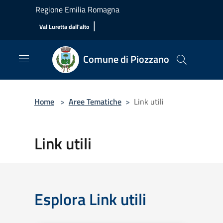
Salta al contenuto principale
Regione Emilia Romagna
|
Val Luretta dall'alto
Comune di Piozzano
Home
>
Aree Tematiche
>
Link utili
Link utili
Esplora Link utili