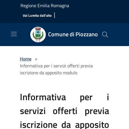
Salta al contenuto principale
Regione Emilia Romagna
|
Val Luretta dall'alto
Comune di Piozzano
Home
>
Informativa per i servizi offerti previa
iscrizione da apposito modulo
Informativa per i
servizi offerti previa
iscrizione da apposito