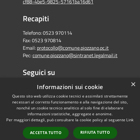
cf88-4be5-9825-57161ba16d61
Recapiti
Telefono:
0523 970114
Fax:
0523 970814
Email:
protocollo@comune.piozzano.pc.it
Pec:
comune.piozzano@sintranet.legalmail.it
Seguici su
×
Facebook
Informazioni sui cookie
Questo sito web utilizza cookie tecnici e assimilati strettamente
necessari al corretto funzionamento e alla navigazione del sito,
nonché un cookie tecnico analitico al solo fine di elaborare
informazioni statistiche, aggregate e anonime.
RSS
Copyright © 2026 •
Per maggiori dettagli, può consultare la cookie policy al seguente
Link
Accessibilità
Comune di Piozzano •
Privacy
Powered by
RIFIUTA TUTTO
ACCETTA TUTTO
Cookie
Municipium
•