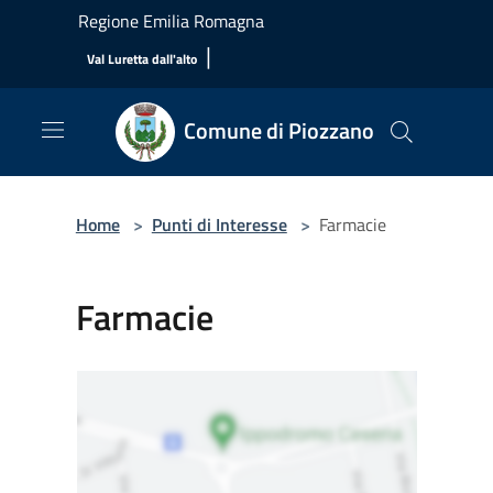
Salta al contenuto principale
Regione Emilia Romagna
|
Val Luretta dall'alto
Comune di Piozzano
Home
>
Punti di Interesse
>
Farmacie
Farmacie