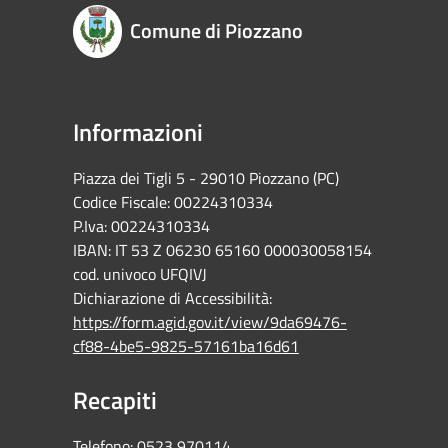
Comune di Piozzano
Informazioni
Piazza dei Tigli 5 - 29010 Piozzano (PC)
Codice Fiscale: 00224310334
P.Iva: 00224310334
IBAN: IT 53 Z 06230 65160 000030058154
cod. univoco UFQIVJ
Dichiarazione di Accessibilità:
https://form.agid.gov.it/view/9da69476-
cf88-4be5-9825-57161ba16d61
Recapiti
Telefono:
0523 970114