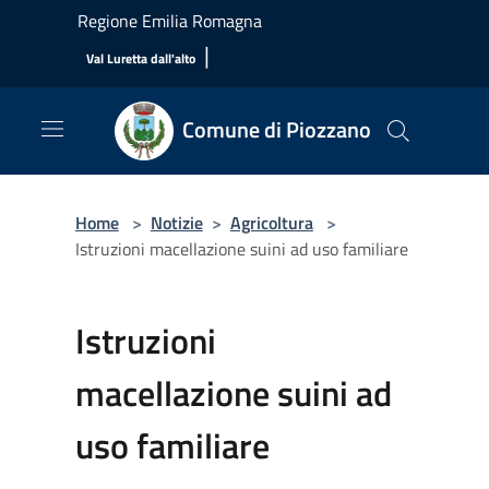
Salta al contenuto principale
Regione Emilia Romagna
|
Val Luretta dall'alto
Comune di Piozzano
Home
>
Notizie
>
Agricoltura
>
Istruzioni macellazione suini ad uso familiare
Istruzioni
macellazione suini ad
uso familiare