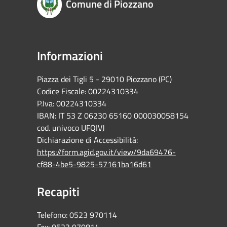
Comune di Piozzano
Informazioni
Piazza dei Tigli 5 - 29010 Piozzano (PC)
Codice Fiscale: 00224310334
P.Iva: 00224310334
IBAN: IT 53 Z 06230 65160 000030058154
cod. univoco UFQIVJ
Dichiarazione di Accessibilità:
https://form.agid.gov.it/view/9da69476-
cf88-4be5-9825-57161ba16d61
Recapiti
Telefono:
0523 970114
Fax:
0523 970814