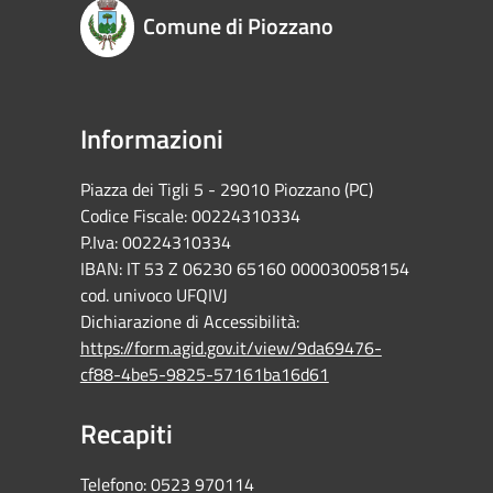
Comune di Piozzano
Informazioni
Piazza dei Tigli 5 - 29010 Piozzano (PC)
Codice Fiscale: 00224310334
P.Iva: 00224310334
IBAN: IT 53 Z 06230 65160 000030058154
cod. univoco UFQIVJ
Dichiarazione di Accessibilità:
https://form.agid.gov.it/view/9da69476-
cf88-4be5-9825-57161ba16d61
Recapiti
Telefono:
0523 970114