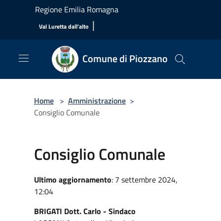
Salta al contenuto principale
Regione Emilia Romagna
|
Val Luretta dall'alto
Comune di Piozzano
Home
>
Amministrazione
>
Consiglio Comunale
Consiglio Comunale
Ultimo aggiornamento
: 7 settembre 2024,
12:04
BRIGATI Dott. Carlo - Sindaco