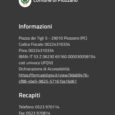
Informazioni
Piazza dei Tigli 5 - 29010 Piozzano (PC)
Codice Fiscale: 00224310334
P.Iva: 00224310334
IBAN: IT 53 Z 06230 65160 000030058154
cod. univoco UFQIVJ
Dichiarazione di Accessibilità:
https://form.agid.gov.it/view/9da69476-
cf88-4be5-9825-57161ba16d61
Recapiti
Telefono:
0523 970114
Fax:
0523 970814