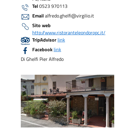
Tel
0523 970113
Email
alfredo.ghelfi@virgilio.it
Sito web
http://www.ristoranteleondoropc.it/
TripAdvisor
link
Facebook
link
Di Ghelfi Pier Alfredo