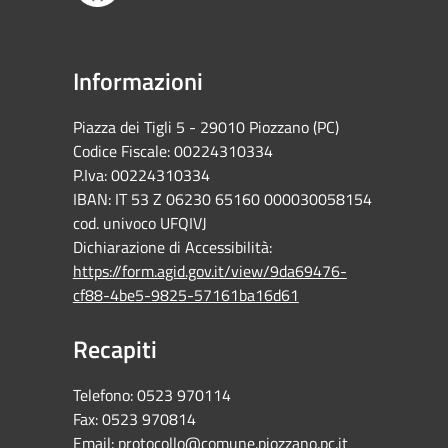
Informazioni
Piazza dei Tigli 5 - 29010 Piozzano (PC)
Codice Fiscale: 00224310334
P.Iva: 00224310334
IBAN: IT 53 Z 06230 65160 000030058154
cod. univoco UFQIVJ
Dichiarazione di Accessibilità:
https://form.agid.gov.it/view/9da69476-
cf88-4be5-9825-57161ba16d61
Recapiti
Telefono:
0523 970114
Fax:
0523 970814
Email:
protocollo@comune.piozzano.pc.it