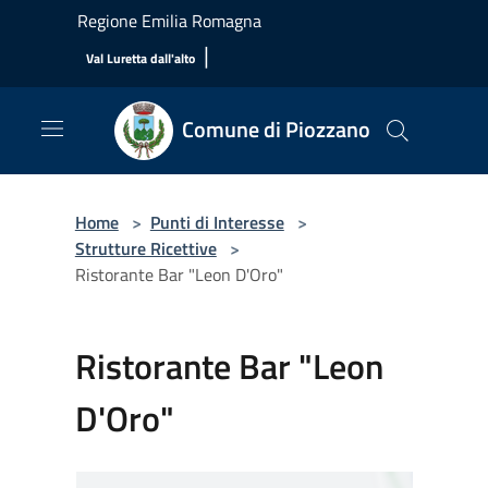
Salta al contenuto principale
Regione Emilia Romagna
|
Val Luretta dall'alto
Comune di Piozzano
Home
>
Punti di Interesse
>
Strutture Ricettive
>
Ristorante Bar "Leon D'Oro"
Ristorante Bar "Leon
D'Oro"