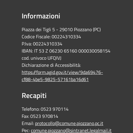
Informazioni
Piazza dei Tigli 5 - 29010 Piozzano (PC)
Codice Fiscale: 00224310334
P.Iva: 00224310334
IBAN: IT 53 Z 06230 65160 000030058154
cod. univoco UFQIVJ
Dichiarazione di Accessibilità:
https://form.agid.gov.it/view/9da69476-
cf88-4be5-9825-57161ba16d61
Recapiti
Telefono:
0523 970114
Fax:
0523 970814
Email:
protocollo@comune.piozzano.pc.it
Pec:
comune.piozzano@sintranet.legalmail.it