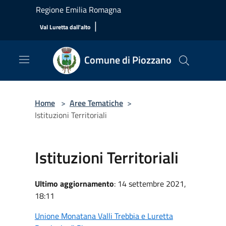
Salta al contenuto principale
Regione Emilia Romagna
|
Val Luretta dall'alto
Comune di Piozzano
Home
>
Aree Tematiche
>
Istituzioni Territoriali
Istituzioni Territoriali
Ultimo aggiornamento
: 14 settembre 2021,
18:11
Unione Monatana Valli Trebbia e Luretta